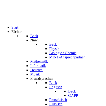
Start
Fächer
Back
Nawi
Back
Physik
Biologie / Chemie
MINT-Ansprechpartner
Mathematik
Informatik
Deutsch
Musik
Fremdsprachen
Back
Englisch
Back
GAPP
Französisch
Russisch