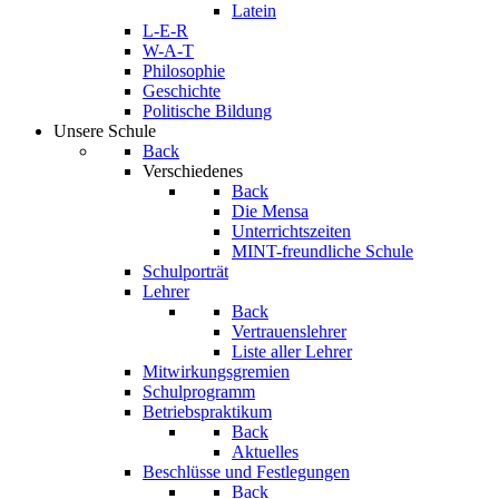
Latein
L-E-R
W-A-T
Philosophie
Geschichte
Politische Bildung
Unsere Schule
Back
Verschiedenes
Back
Die Mensa
Unterrichtszeiten
MINT-freundliche Schule
Schulporträt
Lehrer
Back
Vertrauenslehrer
Liste aller Lehrer
Mitwirkungsgremien
Schulprogramm
Betriebspraktikum
Back
Aktuelles
Beschlüsse und Festlegungen
Back