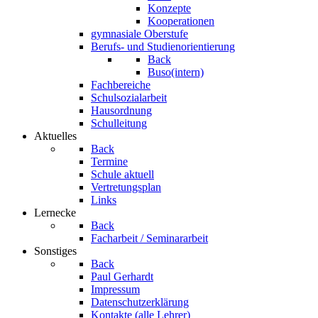
Konzepte
Kooperationen
gymnasiale Oberstufe
Berufs- und Studienorientierung
Back
Buso(intern)
Fachbereiche
Schulsozialarbeit
Hausordnung
Schulleitung
Aktuelles
Back
Termine
Schule aktuell
Vertretungsplan
Links
Lernecke
Back
Facharbeit / Seminararbeit
Sonstiges
Back
Paul Gerhardt
Impressum
Datenschutzerklärung
Kontakte (alle Lehrer)