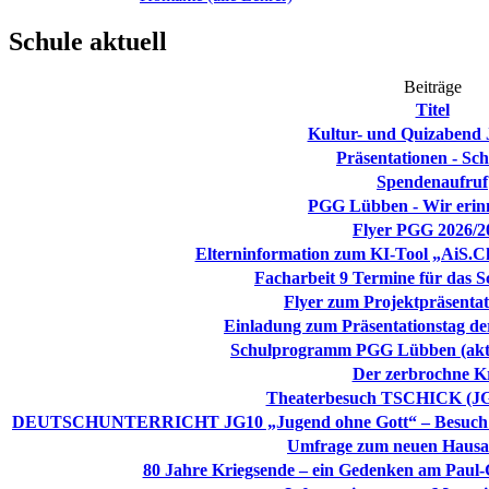
Schule aktuell
Beiträge
Titel
Kultur- und Quizabend 
Präsentationen - Sch
Spendenaufruf
PGG Lübben - Wir erin
Flyer PGG 2026/2
Elterninformation zum KI-Tool „AiS.Ch
Facharbeit 9 Termine für das S
Flyer zum Projektpräsentat
Einladung zum Präsentationstag de
Schulprogramm PGG Lübben (aktua
Der zerbrochne K
Theaterbesuch TSCHICK (JG 
DEUTSCHUNTERRICHT JG10 „Jugend ohne Gott“ – Besuch in 
Umfrage zum neuen Hausa
80 Jahre Kriegsende – ein Gedenken am Pau