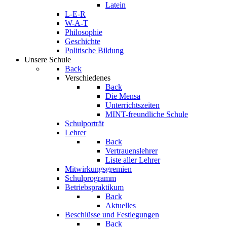
Latein
L-E-R
W-A-T
Philosophie
Geschichte
Politische Bildung
Unsere Schule
Back
Verschiedenes
Back
Die Mensa
Unterrichtszeiten
MINT-freundliche Schule
Schulporträt
Lehrer
Back
Vertrauenslehrer
Liste aller Lehrer
Mitwirkungsgremien
Schulprogramm
Betriebspraktikum
Back
Aktuelles
Beschlüsse und Festlegungen
Back