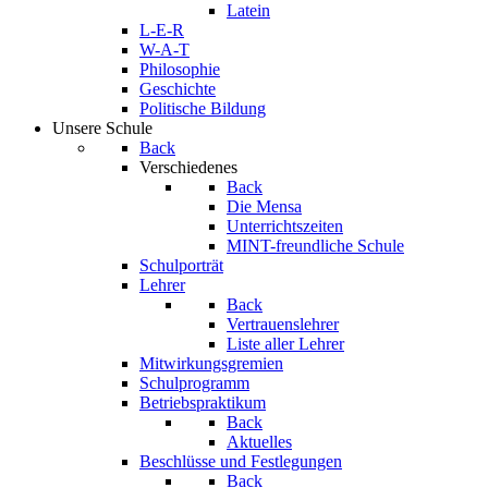
Latein
L-E-R
W-A-T
Philosophie
Geschichte
Politische Bildung
Unsere Schule
Back
Verschiedenes
Back
Die Mensa
Unterrichtszeiten
MINT-freundliche Schule
Schulporträt
Lehrer
Back
Vertrauenslehrer
Liste aller Lehrer
Mitwirkungsgremien
Schulprogramm
Betriebspraktikum
Back
Aktuelles
Beschlüsse und Festlegungen
Back