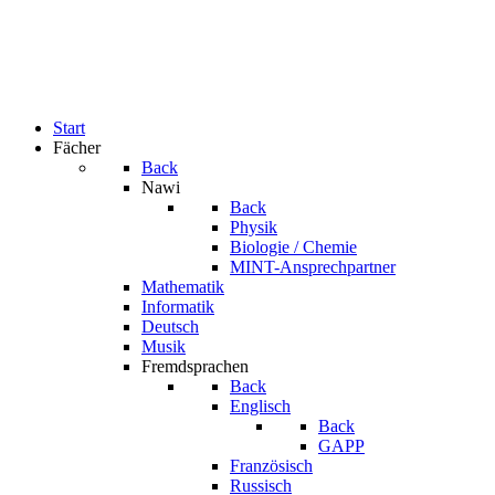
Start
Fächer
Back
Nawi
Back
Physik
Biologie / Chemie
MINT-Ansprechpartner
Mathematik
Informatik
Deutsch
Musik
Fremdsprachen
Back
Englisch
Back
GAPP
Französisch
Russisch