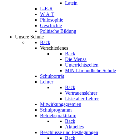
Latein
L-E-R
W-A-T
Philosophie
Geschichte
Politische Bildung
Unsere Schule
Back
Verschiedenes
Back
Die Mensa
Unterrichtszeiten
MINT-freundliche Schule
Schulporträt
Lehrer
Back
Vertrauenslehrer
Liste aller Lehrer
Mitwirkungsgremien
Schulprogramm
Betriebspraktikum
Back
Aktuelles
Beschlüsse und Festlegungen
Back