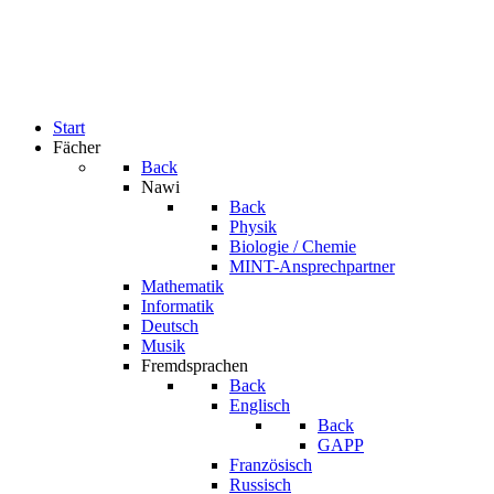
Start
Fächer
Back
Nawi
Back
Physik
Biologie / Chemie
MINT-Ansprechpartner
Mathematik
Informatik
Deutsch
Musik
Fremdsprachen
Back
Englisch
Back
GAPP
Französisch
Russisch