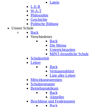
Latein
L-E-R
W-A-T
Philosophie
Geschichte
Politische Bildung
Unsere Schule
Back
Verschiedenes
Back
Die Mensa
Unterrichtszeiten
MINT-freundliche Schule
Schulporträt
Lehrer
Back
Vertrauenslehrer
Liste aller Lehrer
Mitwirkungsgremien
Schulprogramm
Betriebspraktikum
Back
Aktuelles
Beschlüsse und Festlegungen
Back