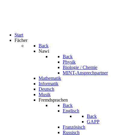
Start
Fächer
Back
Nawi
Back
Physik
Biologie / Chemie
MINT-Ansprechpartner
Mathematik
Informatik
Deutsch
Musik
Fremdsprachen
Back
Englisch
Back
GAPP
Französisch
Russisch